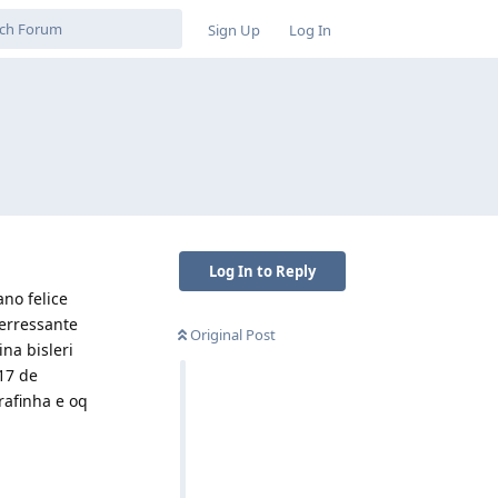
Sign Up
Log In
Log In to Reply
ano felice
terressante
Original Post
na bisleri
17 de
rafinha e oq
Reply