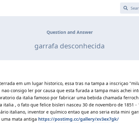
Question and Answer
garrafa desconhecida
terrada em um lugar historico, essa tras na tampa a inscriçao "mil
e nao consigo ler por causa que esta furada a tampa mais achei in
aboratorio da italia famoso por fabricar uma bebida chamada ferrochi
talia , o fato que felice bisleri nasceu 30 de novembro de 1851 - 
io italiano, inventor e químico entao que ano seria esta mini gar
em uma mata antiga
https://postimg.cc/gallery/xv3ex7gk/